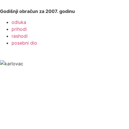
Godišnji obračun za 2007. godinu
odluka
prihodi
rashodi
posebni dio
Grad Karlovac
Banjavčićeva 9, 47000 Karlovac
Email:
gradonacelnik@karlovac.hr
T:
+385 47 628 111
OIB:
25654647153
Web kamere u Karlovcu
Kontakt za medije
press@karlovac.hr