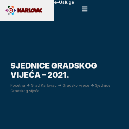
e-Usluge
SJEDNICE GRADSKOG
VIJEĆA – 2021.
Početna
->
Grad Karlovac
->
Gradsko vijeće
->
Sjednice
Gradskog vijeća