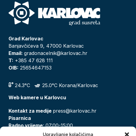
Grad Karlovac
Banjavčićeva 9, 47000 Karlovac
Email:
gradonacelnik@karlovac.hr
T:
+385 47 628 111
OIB:
25654647153
24.3°C
25.0°C Korana/Karlovac
Web kamere u Karlovcu
Kontakt za medije
press@karlovac.hr
Pisarnica
Radno vrijeme
: 07:00-15:00
Email:
pisarnica@karlovac.hr
Upravljanje kolačićima