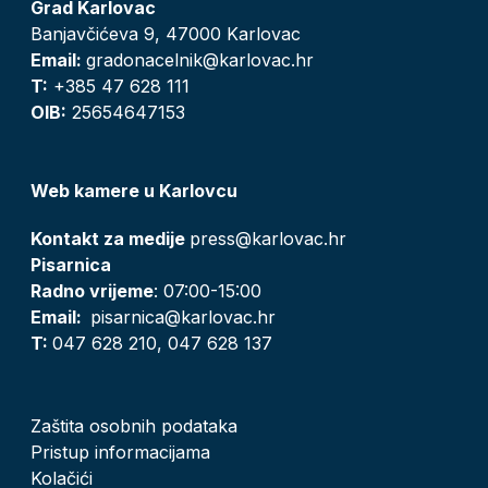
Grad Karlovac
Banjavčićeva 9, 47000 Karlovac
Email:
gradonacelnik@karlovac.hr
T:
+385 47 628 111
OIB:
25654647153
Web kamere u Karlovcu
Kontakt za medije
press@karlovac.hr
Pisarnica
Radno vrijeme
: 07:00-15:00
Email:
pisarnica@karlovac.hr
T:
047 628 210, 047 628 137
Zaštita osobnih podataka
Pristup informacijama
Kolačići