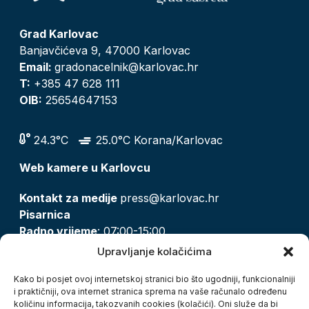
Grad Karlovac
Banjavčićeva 9, 47000 Karlovac
Email:
gradonacelnik@karlovac.hr
T:
+385 47 628 111
OIB:
25654647153
24.3°C
25.0°C Korana/Karlovac
Web kamere u Karlovcu
Kontakt za medije
press@karlovac.hr
Pisarnica
Radno vrijeme
: 07:00-15:00
Email:
pisarnica@karlovac.hr
Upravljanje kolačićima
T:
047 628 210, 047 628 137
Kako bi posjet ovoj internetskoj stranici bio što ugodniji, funkcionalniji
i praktičniji, ova internet stranica sprema na vaše računalo određenu
količinu informacija, takozvanih cookies (kolačići). Oni služe da bi