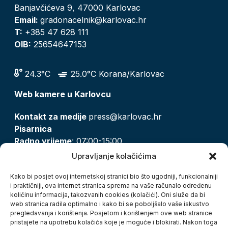
Banjavčićeva 9, 47000 Karlovac
Email:
gradonacelnik@karlovac.hr
T:
+385 47 628 111
OIB:
25654647153
24.3°C
25.0°C Korana/Karlovac
Web kamere u Karlovcu
Kontakt za medije
press@karlovac.hr
Pisarnica
Radno vrijeme
: 07:00-15:00
Email:
pisarnica@karlovac.hr
Upravljanje kolačićima
T:
047 628 210, 047 628 137
Kako bi posjet ovoj internetskoj stranici bio što ugodniji, funkcionalniji
i praktičniji, ova internet stranica sprema na vaše računalo određenu
količinu informacija, takozvanih cookies (kolačići). Oni služe da bi
Zaštita osobnih podataka
web stranica radila optimalno i kako bi se poboljšalo vaše iskustvo
pregledavanja i korištenja. Posjetom i korištenjem ove web stranice
Pristup informacijama
pristajete na upotrebu kolačića koje je moguće i blokirati. Nakon toga