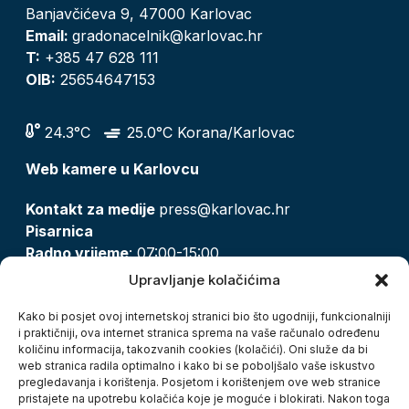
Banjavčićeva 9, 47000 Karlovac
Email:
gradonacelnik@karlovac.hr
T:
+385 47 628 111
OIB:
25654647153
24.3°C
25.0°C Korana/Karlovac
Web kamere u Karlovcu
Kontakt za medije
press@karlovac.hr
Pisarnica
Radno vrijeme
: 07:00-15:00
Email:
pisarnica@karlovac.hr
Upravljanje kolačićima
T:
047 628 210, 047 628 137
Kako bi posjet ovoj internetskoj stranici bio što ugodniji, funkcionalniji
i praktičniji, ova internet stranica sprema na vaše računalo određenu
količinu informacija, takozvanih cookies (kolačići). Oni služe da bi
Zaštita osobnih podataka
web stranica radila optimalno i kako bi se poboljšalo vaše iskustvo
pregledavanja i korištenja. Posjetom i korištenjem ove web stranice
Pristup informacijama
pristajete na upotrebu kolačića koje je moguće i blokirati. Nakon toga