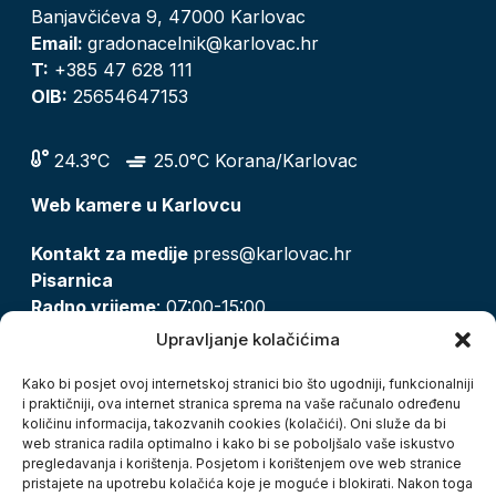
Banjavčićeva 9, 47000 Karlovac
Email:
gradonacelnik@karlovac.hr
T:
+385 47 628 111
OIB:
25654647153
24.3°C
25.0°C Korana/Karlovac
Web kamere u Karlovcu
Kontakt za medije
press@karlovac.hr
Pisarnica
Radno vrijeme
: 07:00-15:00
Email:
pisarnica@karlovac.hr
Upravljanje kolačićima
T:
047 628 210, 047 628 137
Kako bi posjet ovoj internetskoj stranici bio što ugodniji, funkcionalniji
i praktičniji, ova internet stranica sprema na vaše računalo određenu
količinu informacija, takozvanih cookies (kolačići). Oni služe da bi
Zaštita osobnih podataka
web stranica radila optimalno i kako bi se poboljšalo vaše iskustvo
pregledavanja i korištenja. Posjetom i korištenjem ove web stranice
Pristup informacijama
pristajete na upotrebu kolačića koje je moguće i blokirati. Nakon toga