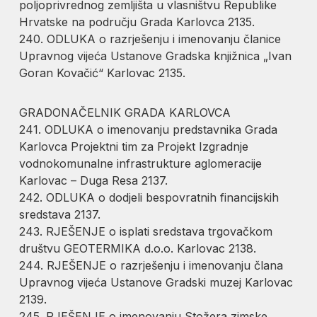
poljoprivrednog zemljišta u vlasništvu Republike
Hrvatske na području Grada Karlovca 2135.
240. ODLUKA o razrješenju i imenovanju članice
Upravnog vijeća Ustanove Gradska knjižnica „Ivan
Goran Kovačić“ Karlovac 2135.
GRADONAČELNIK GRADA KARLOVCA
241. ODLUKA o imenovanju predstavnika Grada
Karlovca Projektni tim za Projekt Izgradnje
vodnokomunalne infrastrukture aglomeracije
Karlovac – Duga Resa 2137.
242. ODLUKA o dodjeli bespovratnih financijskih
sredstava 2137.
243. RJEŠENJE o isplati sredstava trgovačkom
društvu GEOTERMIKA d.o.o. Karlovac 2138.
244. RJEŠENJE o razrješenju i imenovanju člana
Upravnog vijeća Ustanove Gradski muzej Karlovac
2139.
245. RJEŠENJE o imenovanju Stožera zimske