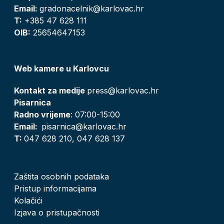
Email:
gradonacelnik@karlovac.hr
T:
+385 47 628 111
OIB:
25654647153
Web kamere u Karlovcu
Kontakt za medije
press@karlovac.hr
Pisarnica
Radno vrijeme
: 07:00-15:00
Email:
pisarnica@karlovac.hr
T:
047 628 210, 047 628 137
Zaštita osobnih podataka
Pristup informacijama
Kolačići
Izjava o pristupačnosti