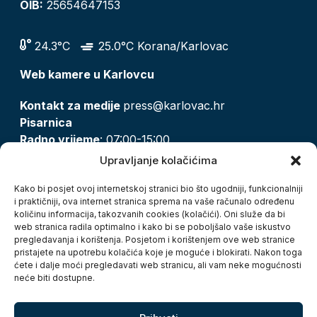
OIB:
25654647153
24.3°C
25.0°C Korana/Karlovac
Web kamere u Karlovcu
Kontakt za medije
press@karlovac.hr
Pisarnica
Radno vrijeme
: 07:00-15:00
Email:
pisarnica@karlovac.hr
Upravljanje kolačićima
T:
047 628 210, 047 628 137
Kako bi posjet ovoj internetskoj stranici bio što ugodniji, funkcionalniji
i praktičniji, ova internet stranica sprema na vaše računalo određenu
količinu informacija, takozvanih cookies (kolačići). Oni služe da bi
Zaštita osobnih podataka
web stranica radila optimalno i kako bi se poboljšalo vaše iskustvo
pregledavanja i korištenja. Posjetom i korištenjem ove web stranice
Pristup informacijama
pristajete na upotrebu kolačića koje je moguće i blokirati. Nakon toga
Kolačići
ćete i dalje moći pregledavati web stranicu, ali vam neke mogućnosti
Izjava o pristupačnosti
neće biti dostupne.