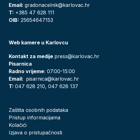
Email:
gradonacelnik@karlovac.hr
T:
+385 47 628 111
OIB:
25654647153
Web kamere u Karlovcu
Kontakt za medije
press@karlovac.hr
Pisarnica
Radno vrijeme
: 07:00-15:00
Email:
pisarnica@karlovac.hr
T:
047 628 210, 047 628 137
Zaštita osobnih podataka
Pristup informacijama
Kolačići
Izjava o pristupačnosti