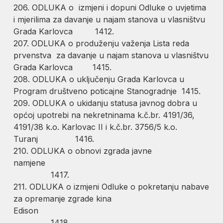
206. ODLUKA o izmjeni i dopuni Odluke o uvjetima
i mjerilima za davanje u najam stanova u vlasništvu
Grada Karlovca 1412.
207. ODLUKA o produženju važenja Lista reda
prvenstva za davanje u najam stanova u vlasništvu
Grada Karlovca 1415.
208. ODLUKA o uključenju Grada Karlovca u
Program društveno poticajne Stanogradnje 1415.
209. ODLUKA o ukidanju statusa javnog dobra u
općoj upotrebi na nekretninama k.č.br. 4191/36,
4191/38 k.o. Karlovac II i k.č.br. 3756/5 k.o.
Turanj 1416.
210. ODLUKA o obnovi zgrada javne
namjene
1417.
211. ODLUKA o izmjeni Odluke o pokretanju nabave
za opremanje zgrade kina
Ediso
1418.