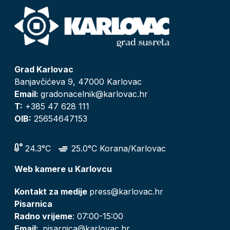
Grad Karlovac
Banjavčićeva 9, 47000 Karlovac
Email:
gradonacelnik@karlovac.hr
T:
+385 47 628 111
OIB:
25654647153
24.3°C
25.0°C Korana/Karlovac
Web kamere u Karlovcu
Kontakt za medije
press@karlovac.hr
Pisarnica
Radno vrijeme
: 07:00-15:00
Email:
pisarnica@karlovac.hr