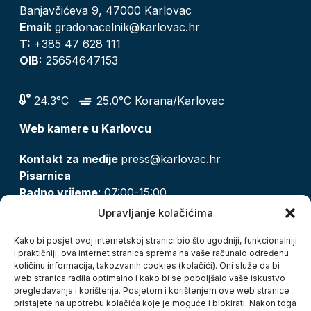
Banjavčićeva 9, 47000 Karlovac
Email:
gradonacelnik@karlovac.hr
T:
+385 47 628 111
OIB:
25654647153
24.3°C
25.0°C Korana/Karlovac
Web kamere u Karlovcu
Kontakt za medije
press@karlovac.hr
Pisarnica
Radno vrijeme
: 07:00-15:00
Email:
pisarnica@karlovac.hr
Upravljanje kolačićima
T:
047 628 210, 047 628 137
Kako bi posjet ovoj internetskoj stranici bio što ugodniji, funkcionalniji
i praktičniji, ova internet stranica sprema na vaše računalo određenu
količinu informacija, takozvanih cookies (kolačići). Oni služe da bi
Zaštita osobnih podataka
web stranica radila optimalno i kako bi se poboljšalo vaše iskustvo
pregledavanja i korištenja. Posjetom i korištenjem ove web stranice
Pristup informacijama
pristajete na upotrebu kolačića koje je moguće i blokirati. Nakon toga