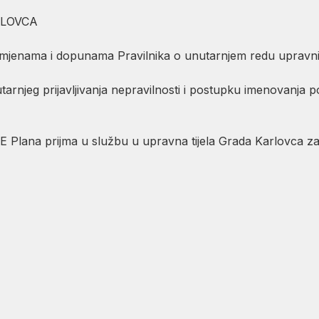
LOVCA
zmjenama i dopunama Pravilnika o unutarnjem redu upra
njeg prijavljivanja nepravilnosti i postupku imenovanja pov
lana prijma u službu u upravna tijela Grada Karlovca 