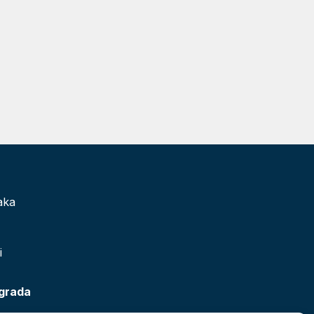
aka
i
 grada