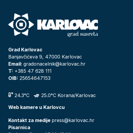
Grad Karlovac
Banjavčićeva 9, 47000 Karlovac
Email:
gradonacelnik@karlovac.hr
T:
+385 47 628 111
OIB:
25654647153
24.3°C
25.0°C Korana/Karlovac
Web kamere u Karlovcu
Kontakt za medije
press@karlovac.hr
Pisarnica