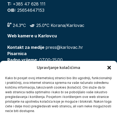
T:
+385 47 628 111
OIB:
25654647153
24.3°C
25.0°C Korana/Karlovac
Web kamere u Karlovcu
Kontakt za medije
press@karlovac.hr
Pisarnica
Radno vrijeme
: 07:00-15:00
Email:
pisarnica@karlovac.hr
Upravljanje kolačićima
T:
047 628 210, 047 628 137
Kako bi posjet ovoj internetskoj stranici bio što ugodniji, funkcionalniji
i praktičniji, ova internet stranica sprema na vaše računalo određenu
količinu informacija, takozvanih cookies (kolačići). Oni služe da bi
Zaštita osobnih podataka
web stranica radila optimalno i kako bi se poboljšalo vaše iskustvo
pregledavanja i korištenja. Posjetom i korištenjem ove web stranice
Pristup informacijama
pristajete na upotrebu kolačića koje je moguće i blokirati. Nakon toga
Kolačići
ćete i dalje moći pregledavati web stranicu, ali vam neke mogućnosti
Izjava o pristupačnosti
neće biti dostupne.