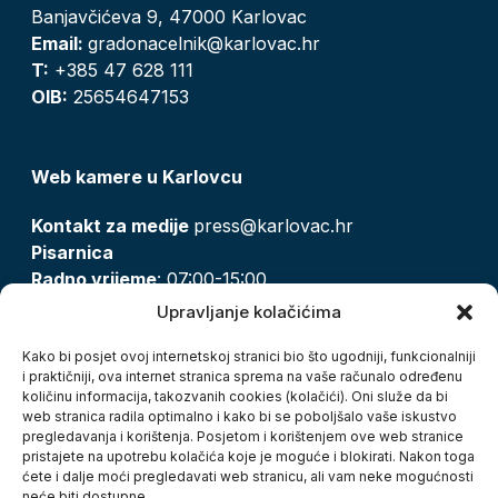
Banjavčićeva 9, 47000 Karlovac
Email:
gradonacelnik@karlovac.hr
T:
+385 47 628 111
OIB:
25654647153
Web kamere u Karlovcu
Kontakt za medije
press@karlovac.hr
Pisarnica
Radno vrijeme
: 07:00-15:00
Email:
pisarnica@karlovac.hr
Upravljanje kolačićima
T:
047 628 210, 047 628 137
Kako bi posjet ovoj internetskoj stranici bio što ugodniji, funkcionalniji
i praktičniji, ova internet stranica sprema na vaše računalo određenu
količinu informacija, takozvanih cookies (kolačići). Oni služe da bi
Zaštita osobnih podataka
web stranica radila optimalno i kako bi se poboljšalo vaše iskustvo
pregledavanja i korištenja. Posjetom i korištenjem ove web stranice
Pristup informacijama
pristajete na upotrebu kolačića koje je moguće i blokirati. Nakon toga
Kolačići
ćete i dalje moći pregledavati web stranicu, ali vam neke mogućnosti
Izjava o pristupačnosti
neće biti dostupne.