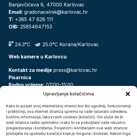
Banjavčićeva 9, 47000 Karlovac
Email:
gradonacelnik@karlovac.hr
T:
+385 47 628 111
OIB:
25654647153
24.3°C
25.0°C Korana/Karlovac
Web kamere u Karlovcu
Kontakt za medije
press@karlovac.hr
Pisarnica
Radno vrijeme
: 07:00-15:00
Email:
pisarnica@karlovac.hr
Upravljanje kolačićima
T:
047 628 210, 047 628 137
Kako bi posjet ovoj internetskoj stranici bio što ugodniji, funkcionalniji
i praktičniji, ova internet stranica sprema na vaše računalo određenu
količinu informacija, takozvanih cookies (kolačići). Oni služe da bi
Zaštita osobnih podataka
web stranica radila optimalno i kako bi se poboljšalo vaše iskustvo
pregledavanja i korištenja. Posjetom i korištenjem ove web stranice
Pristup informacijama
pristajete na upotrebu kolačića koje je moguće i blokirati. Nakon toga