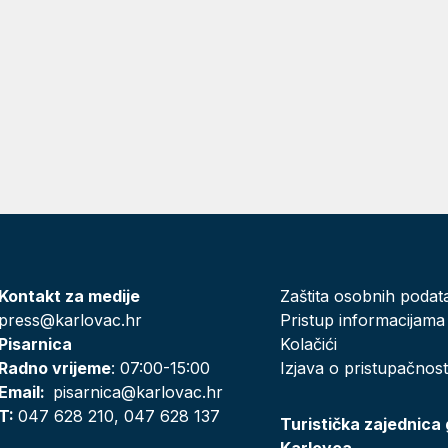
Kontakt za medije
Zaštita osobnih podat
press@karlovac.hr
Pristup informacijama
Pisarnica
Kolačići
Radno vrijeme
: 07:00-15:00
Izjava o pristupačnost
Email:
pisarnica@karlovac.hr
T:
047 628 210, 047 628 137
Turistička zajednica