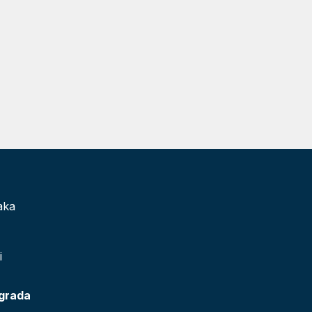
aka
i
 grada