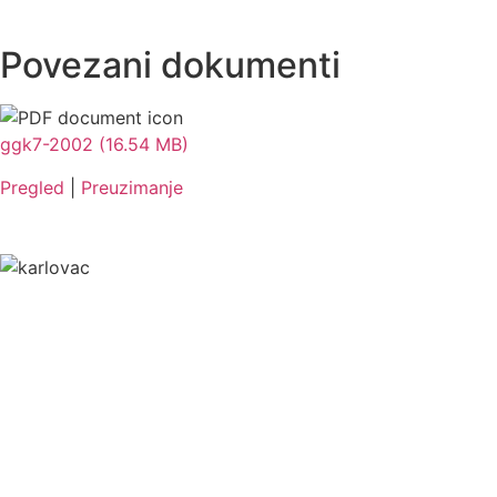
Povezani dokumenti
ggk7-2002 (16.54 MB)
Pregled
|
Preuzimanje
Grad Karlovac
Banjavčićeva 9, 47000 Karlovac
Email:
gradonacelnik@karlovac.hr
T:
+385 47 628 111
OIB:
25654647153
Web kamere u Karlovcu