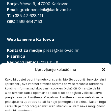
Banjavčićeva 9, 47000 Karlovac
Email:
gradonacelnik@karlovac.hr
T:
+385 47 628 111
OIB:
25654647153
Web kamere u Karlovcu
Kontakt za medije
press@karlovac.hr
Pisarnica
Radno vrijeme
: 07:00-15:00
Email:
pisarnica@karlovac.hr
Upravljanje kolačićima
T:
047 628 210, 047 628 137
Kako bi posjet ovoj internetskoj stranici bio što ugodniji, funkcionalniji
i praktičniji, ova internet stranica sprema na vaše računalo određenu
količinu informacija, takozvanih cookies (kolačići). Oni služe da bi
Zaštita osobnih podataka
web stranica radila optimalno i kako bi se poboljšalo vaše iskustvo
pregledavanja i korištenja. Posjetom i korištenjem ove web stranice
Pristup informacijama
pristajete na upotrebu kolačića koje je moguće i blokirati. Nakon toga
Kolačići
ćete i dalje moći pregledavati web stranicu, ali vam neke mogućnosti
Izjava o pristupačnosti
neće biti dostupne.