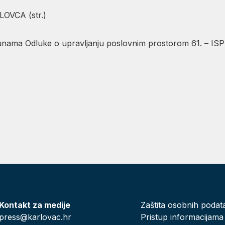
VCA (str.)
nama Odluke o upravljanju poslovnim prostorom 61. – I
Kontakt za medije
Zaštita osobnih podat
press@karlovac.hr
Pristup informacijama