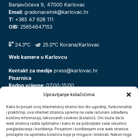
Banjavčićeva 9, 47000 Karlovac
Email:
gradonacelnik@karlovac.hr
T:
+385 47 628 111
OIB:
25654647153
24.3°C
25.0°C Korana/Karlovac
Web kamere u Karlovcu
Kontakt za medije
press@karlovac.hr
Pisarnica
Radno vrijeme
: 07:00-15:00
Email:
pisarnica@karlovac.hr
Upravljanje kolačićima
T:
047 628 210, 047 628 137
Kako bi posjet ovoj internetskoj stranici bio što ugodniji, funkcionalniji
i praktičniji, ova internet stranica sprema na vaše računalo određenu
količinu informacija, takozvanih cookies (kolačići). Oni služe da bi
Zaštita osobnih podataka
web stranica radila optimalno i kako bi se poboljšalo vaše iskustvo
pregledavanja i korištenja. Posjetom i korištenjem ove web stranice
Pristup informacijama
pristajete na upotrebu kolačića koje je moguće i blokirati. Nakon toga