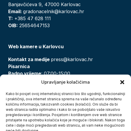
Banjavčićeva 9, 47000 Karlovac
Email:
gradonacelnik@karlovac.hr
T:
+385 47 628 111
OIB:
25654647153
Web kamere u Karlovcu
Kontakt za medije
press@karlovac.hr
Pisarnica
Radno vrijeme
: 07:00-15:00
Email:
pisarnica@karlovac.hr
Upravljanje kolačićima
T:
047 628 210, 047 628 137
Kako bi posjet ovoj internetskoj stranici bio što ugodniji, funkcionalniji
i praktičniji, ova internet stranica sprema na vaše računalo određenu
količinu informacija, takozvanih cookies (kolačići). Oni služe da bi
Zaštita osobnih podataka
web stranica radila optimalno i kako bi se poboljšalo vaše iskustvo
pregledavanja i korištenja. Posjetom i korištenjem ove web stranice
Pristup informacijama
pristajete na upotrebu kolačića koje je moguće i blokirati. Nakon toga
Kolačići
ćete i dalje moći pregledavati web stranicu, ali vam neke mogućnosti
Izjava o pristupačnosti
neće biti dostupne.