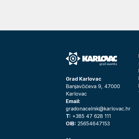
Grad Karlovac
Banjavčićeva 9, 47000
Karlovac
Email:
gradonacelnik@karlovac.hr
T:
+385 47 628 111
OIB:
25654647153