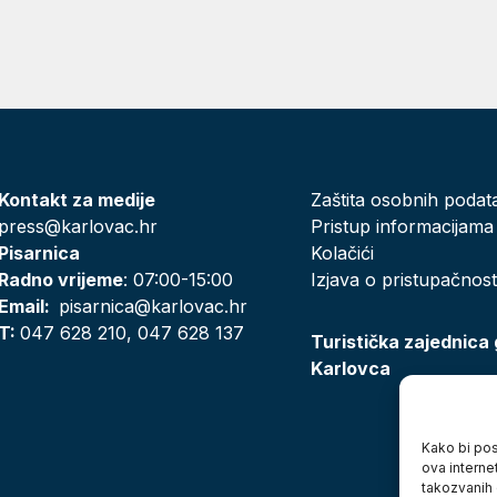
Kontakt za medije
Zaštita osobnih podat
press@karlovac.hr
Pristup informacijama
Pisarnica
Kolačići
Radno vrijeme
: 07:00-15:00
Izjava o pristupačnost
Email:
pisarnica@karlovac.hr
T:
047 628 210, 047 628 137
Turistička zajednica
Karlovca
Kako bi posj
ova interne
takozvanih 