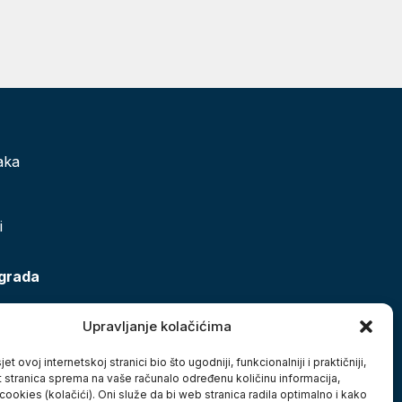
aka
i
 grada
Upravljanje kolačićima
et ovoj internetskoj stranici bio što ugodniji, funkcionalniji i praktičniji,
t stranica sprema na vaše računalo određenu količinu informacija,
cookies (kolačići). Oni služe da bi web stranica radila optimalno i kako