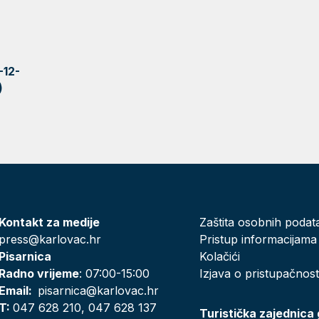
-12-
)
Kontakt za medije
Zaštita osobnih podat
press@karlovac.hr
Pristup informacijama
Pisarnica
Kolačići
Radno vrijeme
: 07:00-15:00
Izjava o pristupačnost
Email:
pisarnica@karlovac.hr
T:
047 628 210, 047 628 137
Turistička zajednica