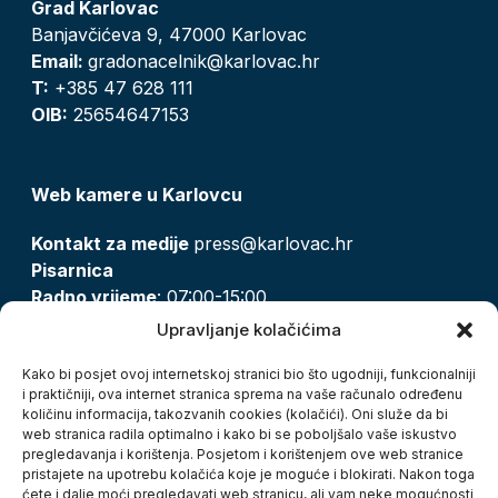
Grad Karlovac
Banjavčićeva 9, 47000 Karlovac
Email:
gradonacelnik@karlovac.hr
T:
+385 47 628 111
OIB:
25654647153
Web kamere u Karlovcu
Kontakt za medije
press@karlovac.hr
Pisarnica
Radno vrijeme
: 07:00-15:00
Email:
pisarnica@karlovac.hr
Upravljanje kolačićima
T:
047 628 210, 047 628 137
Kako bi posjet ovoj internetskoj stranici bio što ugodniji, funkcionalniji
i praktičniji, ova internet stranica sprema na vaše računalo određenu
količinu informacija, takozvanih cookies (kolačići). Oni služe da bi
Zaštita osobnih podataka
web stranica radila optimalno i kako bi se poboljšalo vaše iskustvo
pregledavanja i korištenja. Posjetom i korištenjem ove web stranice
Pristup informacijama
pristajete na upotrebu kolačića koje je moguće i blokirati. Nakon toga
Kolačići
ćete i dalje moći pregledavati web stranicu, ali vam neke mogućnosti