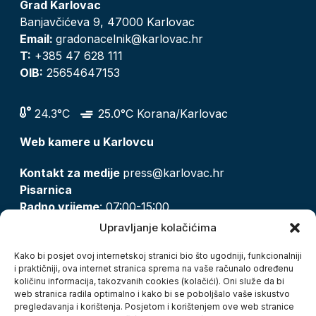
Grad Karlovac
Banjavčićeva 9, 47000 Karlovac
Email:
gradonacelnik@karlovac.hr
T:
+385 47 628 111
OIB:
25654647153
24.3°C
25.0°C Korana/Karlovac
Web kamere u Karlovcu
Kontakt za medije
press@karlovac.hr
Pisarnica
Radno vrijeme
: 07:00-15:00
Email:
pisarnica@karlovac.hr
Upravljanje kolačićima
T:
047 628 210, 047 628 137
Kako bi posjet ovoj internetskoj stranici bio što ugodniji, funkcionalniji
i praktičniji, ova internet stranica sprema na vaše računalo određenu
količinu informacija, takozvanih cookies (kolačići). Oni služe da bi
Zaštita osobnih podataka
web stranica radila optimalno i kako bi se poboljšalo vaše iskustvo
pregledavanja i korištenja. Posjetom i korištenjem ove web stranice
Pristup informacijama