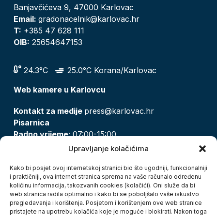
Banjavčićeva 9, 47000 Karlovac
Email:
gradonacelnik@karlovac.hr
T:
+385 47 628 111
OIB:
25654647153
24.3°C
25.0°C Korana/Karlovac
Web kamere u Karlovcu
Kontakt za medije
press@karlovac.hr
Pisarnica
Radno vrijeme
: 07:00-15:00
Email:
pisarnica@karlovac.hr
Upravljanje kolačićima
T:
047 628 210, 047 628 137
Kako bi posjet ovoj internetskoj stranici bio što ugodniji, funkcionalniji
i praktičniji, ova internet stranica sprema na vaše računalo određenu
količinu informacija, takozvanih cookies (kolačići). Oni služe da bi
Zaštita osobnih podataka
web stranica radila optimalno i kako bi se poboljšalo vaše iskustvo
pregledavanja i korištenja. Posjetom i korištenjem ove web stranice
Pristup informacijama
pristajete na upotrebu kolačića koje je moguće i blokirati. Nakon toga