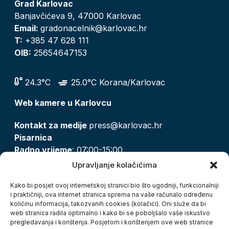
Grad Karlovac
Banjavčićeva 9, 47000 Karlovac
Email:
gradonacelnik@karlovac.hr
T:
+385 47 628 111
OIB:
25654647153
24.3°C
25.0°C Korana/Karlovac
Web kamere u Karlovcu
Kontakt za medije
press@karlovac.hr
Pisarnica
Radno vrijeme
: 07:00-15:00
Email:
pisarnica@karlovac.hr
Upravljanje kolačićima
T:
047 628 210, 047 628 137
Kako bi posjet ovoj internetskoj stranici bio što ugodniji, funkcionalniji
i praktičniji, ova internet stranica sprema na vaše računalo određenu
količinu informacija, takozvanih cookies (kolačići). Oni služe da bi
Zaštita osobnih podataka
web stranica radila optimalno i kako bi se poboljšalo vaše iskustvo
pregledavanja i korištenja. Posjetom i korištenjem ove web stranice
Pristup informacijama