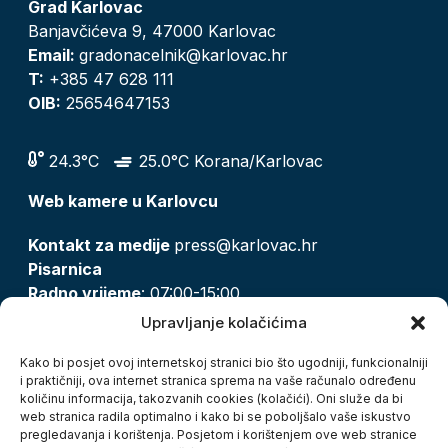
Grad Karlovac
Banjavčićeva 9, 47000 Karlovac
Email:
gradonacelnik@karlovac.hr
T:
+385 47 628 111
OIB:
25654647153
24.3°C
25.0°C Korana/Karlovac
Web kamere u Karlovcu
Kontakt za medije
press@karlovac.hr
Pisarnica
Radno vrijeme
: 07:00-15:00
Email:
pisarnica@karlovac.hr
Upravljanje kolačićima
T:
047 628 210, 047 628 137
Kako bi posjet ovoj internetskoj stranici bio što ugodniji, funkcionalniji
i praktičniji, ova internet stranica sprema na vaše računalo određenu
količinu informacija, takozvanih cookies (kolačići). Oni služe da bi
Zaštita osobnih podataka
web stranica radila optimalno i kako bi se poboljšalo vaše iskustvo
pregledavanja i korištenja. Posjetom i korištenjem ove web stranice
Pristup informacijama