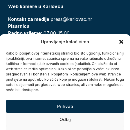
Web kamere u Karlovcu
Kontakt za medije
press@karlovac.hr
Pisarnica
Radno vrijeme
: 07:00-15:00
Email:
pisarnica@karlovac.hr
Upravljanje kolačićima
T:
047 628 210, 047 628 137
Kako bi posjet ovoj internetskoj stranici bio što ugodniji, funkcionalniji
i praktičniji, ova internet stranica sprema na vaše računalo određenu
količinu informacija, takozvanih cookies (kolačići). Oni služe da bi
Zaštita osobnih podataka
web stranica radila optimalno i kako bi se poboljšalo vaše iskustvo
pregledavanja i korištenja. Posjetom i korištenjem ove web stranice
Pristup informacijama
pristajete na upotrebu kolačića koje je moguće i blokirati. Nakon toga
Kolačići
ćete i dalje moći pregledavati web stranicu, ali vam neke mogućnosti
Izjava o pristupačnosti
neće biti dostupne.
Turistička zajednica grada Karlovca
Prihvati
Odbij