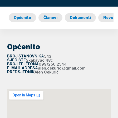
Općenito
Članovi
Dokumenti
Novost
Općenito
BROJ STANOVNIKA
543
SJEDIŠTE
Skakavac 48c
BROJ TELEFONA
099/250 2544
E-MAIL ADRESA
alen.cekuric@gmail.com
PREDSJEDNIK
Alen Cekurić