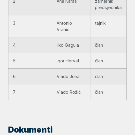
2
Ana Karas
zamjenik
predsjednika
3
Antonio
tajnik
Vranić
4
Ilko Gagula
član
5
Igor Horvat
član
6
Vlado Joha
član
7
Vlado Rožić
član
Dokumenti