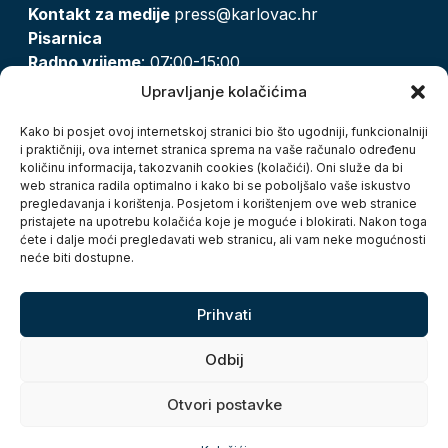
Kontakt za medije
press@karlovac.hr
Pisarnica
Radno vrijeme
: 07:00-15:00
Email:
pisarnica@karlovac.hr
Upravljanje kolačićima
T:
047 628 210, 047 628 137
Kako bi posjet ovoj internetskoj stranici bio što ugodniji, funkcionalniji
i praktičniji, ova internet stranica sprema na vaše računalo određenu
količinu informacija, takozvanih cookies (kolačići). Oni služe da bi
Zaštita osobnih podataka
web stranica radila optimalno i kako bi se poboljšalo vaše iskustvo
pregledavanja i korištenja. Posjetom i korištenjem ove web stranice
Pristup informacijama
pristajete na upotrebu kolačića koje je moguće i blokirati. Nakon toga
Kolačići
ćete i dalje moći pregledavati web stranicu, ali vam neke mogućnosti
Izjava o pristupačnosti
neće biti dostupne.
Turistička zajednica grada Karlovca
Prihvati
Odbij
Otvori postavke
Copyright © 2026. Grad Karlovac, sva prava pridržana