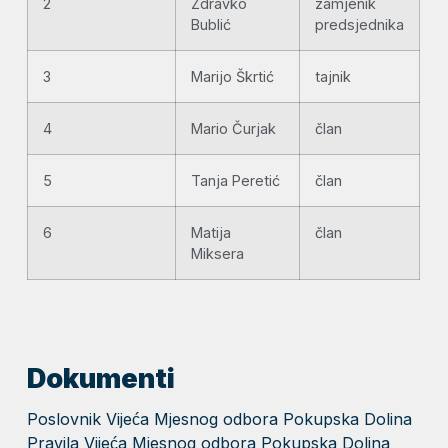
2
Zdravko
zamjenik
Bublić
predsjednika
3
Marijo Škrtić
tajnik
4
Mario Čurjak
član
5
Tanja Peretić
član
6
Matija
član
Miksera
Dokumenti
Poslovnik Vijeća Mjesnog odbora Pokupska Dolina
Pravila Vijeća Mjesnog odbora Pokupska Dolina