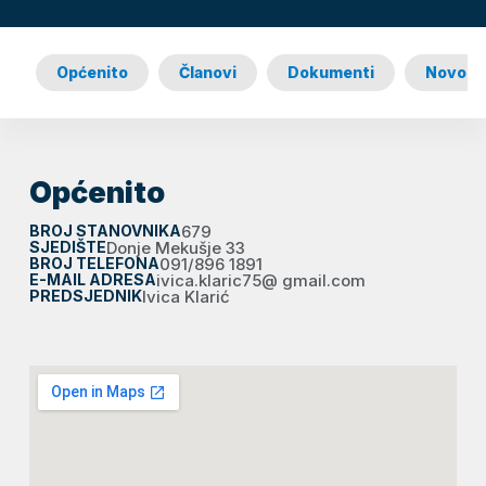
Općenito
Članovi
Dokumenti
Novost
Općenito
BROJ STANOVNIKA
679
SJEDIŠTE
Donje Mekušje 33
BROJ TELEFONA
091/896 1891
E-MAIL ADRESA
ivica.klaric75@ gmail.com
PREDSJEDNIK
Ivica Klarić