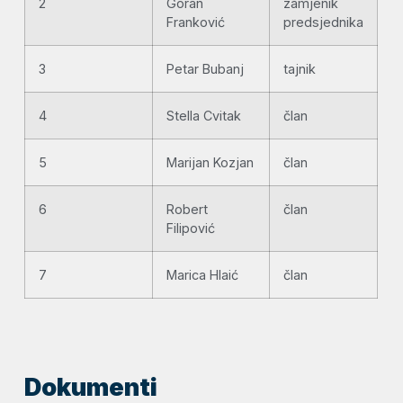
2
Goran
zamjenik
Franković
predsjednika
3
Petar Bubanj
tajnik
4
Stella Cvitak
član
5
Marijan Kozjan
član
6
Robert
član
Filipović
7
Marica Hlaić
član
Dokumenti