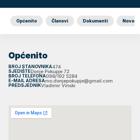
Općenito
Članovi
Dokumenti
Novost
Općenito
BROJ STANOVNIKA
474
SJEDIŠTE
Donje Pokupje 72
BROJ TELEFONA
098/192 5284
E-MAIL ADRESA
mo.donjepokupje@gmail.com
PREDSJEDNIK
Vladimir Vinski