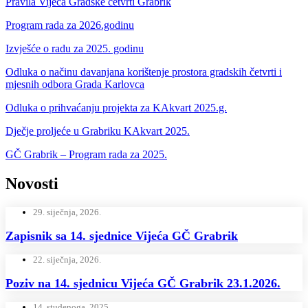
Pravila Vijeća Gradske četvrti Grabrik
Program rada za 2026.godinu
Izvješće o radu za 2025. godinu
Odluka o načinu davanjana korištenje prostora gradskih četvrti i
mjesnih odbora Grada Karlovca
Odluka o prihvaćanju projekta za KAkvart 2025.g.
Dječje proljeće u Grabriku KAkvart 2025.
GČ Grabrik – Program rada za 2025.
Novosti
29. siječnja, 2026.
Zapisnik sa 14. sjednice Vijeća GČ Grabrik
22. siječnja, 2026.
Poziv na 14. sjednicu Vijeća GČ Grabrik 23.1.2026.
14. studenoga, 2025.