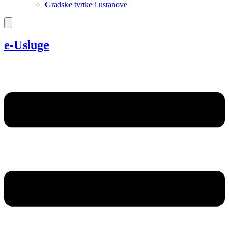
Gradske tvrtke i ustanove
e-Usluge