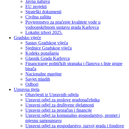
Javna nabava
EU projekti
Strateški dokumenti
Civilna zaštita
Povjerenstvo za praćenje kvalitete vode u
vodoopskrbnom sustavu grada Karlovca
Lokalni izbori 2025.
Gradsko vijeće
Sastav Gradskog vijeća
Sjednice Gradskog vijeća
Kodeks ponašanja
Glasnik Grada Karlovca
Financiranje političkih stranaka i članova s liste grupe
birača
Nacionalne manjine
Savjet mladih
Odbori
Upravna tijela
Obavijesti iz Upravnih odjela
Upravni odjel za poslove gradonačelnika
Upravni odjel za društvene djelatnosti
Upravni odjel za proračun i financije
Upravni odjel za komunalno gospodarstvo, promet i
mjesnu samoupravu
Upravni odjel za gospodarstvo, razvoj grada i fondove