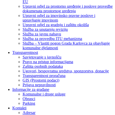
EU
Upravni odjel za prostorno uređenje i poslove provedbe
dokumenata prostornog uređenja
Upravni odjel za imovinsko pravne poslove i
upravljanje imovinom
Upravni odjel za gradnju i zaštitu okoliša
Služba za unutarnju reviziju
Služba za javnu nabavu
Služba za provedbu ITU mehanizma
Služba – Vlastiti pogon Grada Karlovca za obavljanje
komunalne djelatnosti
Transparentnost
Savjetovanje s javnošću
Pravo na pristup informacijama
Zaštita osobnih podataka
Ugovori, bespovratna sredstva, sponzorstva, donacije
Transparentnost proračuna
GIS (Prostorni podaci)
Prijava nepravilnosti
Informacije za građane
Komunalne i druge usluge
Obrasci
Parking
Kontakti
Adresar