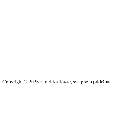
Kontakt za medije
press@karlovac.hr
Pisarnica
Radno vrijeme
: 07:00-15:00
Email:
pisarnica@karlovac.hr
T:
047 628 210, 047 628 137
Zaštita osobnih podataka
Pristup informacijama
Kolačići
Izjava o pristupačnosti
Turistička zajednica grada Karlovca
Copyright © 2026. Grad Karlovac, sva prava pridržana