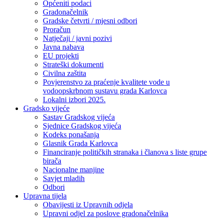
Općeniti podaci
Gradonačelnik
Gradske četvrti / mjesni odbori
Proračun
Natječaji / javni pozivi
Javna nabava
EU projekti
Strateški dokumenti
Civilna zaštita
Povjerenstvo za praćenje kvalitete vode u
vodoopskrbnom sustavu grada Karlovca
Lokalni izbori 2025.
Gradsko vijeće
Sastav Gradskog vijeća
Sjednice Gradskog vijeća
Kodeks ponašanja
Glasnik Grada Karlovca
Financiranje političkih stranaka i članova s liste grupe
birača
Nacionalne manjine
Savjet mladih
Odbori
Upravna tijela
Obavijesti iz Upravnih odjela
Upravni odjel za poslove gradonačelnika