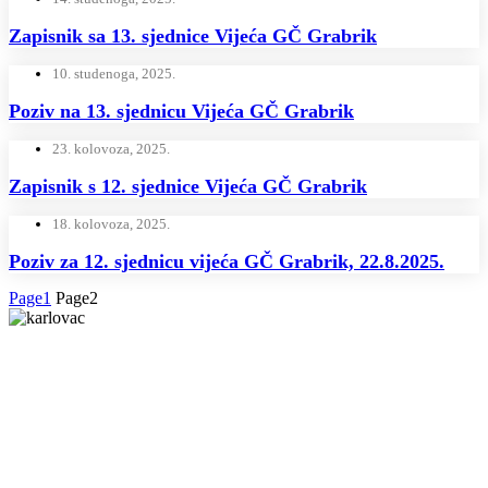
Zapisnik sa 13. sjednice Vijeća GČ Grabrik
10. studenoga, 2025.
Poziv na 13. sjednicu Vijeća GČ Grabrik
23. kolovoza, 2025.
Zapisnik s 12. sjednice Vijeća GČ Grabrik
18. kolovoza, 2025.
Poziv za 12. sjednicu vijeća GČ Grabrik, 22.8.2025.
Page
1
Page
2
Grad Karlovac
Banjavčićeva 9, 47000 Karlovac
Email:
gradonacelnik@karlovac.hr
T:
+385 47 628 111
OIB:
25654647153
Web kamere u Karlovcu