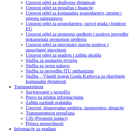
Upravni odjel za društvene djelatnosti
Upravni odjel za proračun i financije
Upravni odjel za komunalno gospodarstvo, promet i
mjesnu samoupravu
Upravni odjel za gospodarstvo, razvoj grada i fondove
EU
Upravni odjel za prostorno uređenje i poslove provedbe
dokumenata prostornog uređenja
Upravni odjel za imovinsko pravne poslove i
upravljanje imovinom
Upravni odjel za gradnju i zaštitu okoliša
Služba za unutarnju reviziju
Služba za javnu nabavu
Služba za provedbu ITU mehanizma
Služba – Vlastiti pogon Grada Karlovca za obavljanje
komunalne djelatnosti
Transparentnost
Savjetovanje s javnošću
Pravo na pristup informacijama
Zaštita osobnih podataka
Ugovori, bespovratna sredstva, sponzorstva, donacije
Transparentnost proračuna
GIS (Prostorni podaci)
Prijava nepravilnosti
Informacije za građane