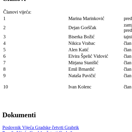
Članovi vijeća:
1
Marina Marinković
pred
zam
2
Dejan Gorščak
pred
3
Biserka Božić
tajn
4
Nikica Vrabac
član
5
Alen Katić
član
6
Elvira Špelić Vidović
član
7
Mirjana Stanišić
član
8
Emil Brnardić
član
9
Nataša Pavičić
član
10
Ivan Kolenc
član
Dokumenti
Poslovnik Vijeća Gradske četvrti Grabrik