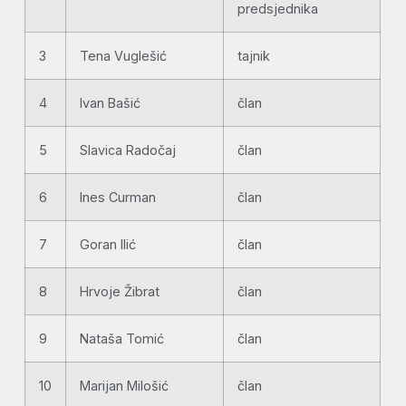
predsjednika
3
Tena Vuglešić
tajnik
4
Ivan Bašić
član
5
Slavica Radočaj
član
6
Ines Curman
član
7
Goran Ilić
član
8
Hrvoje Žibrat
član
9
Nataša Tomić
član
10
Marijan Milošić
član