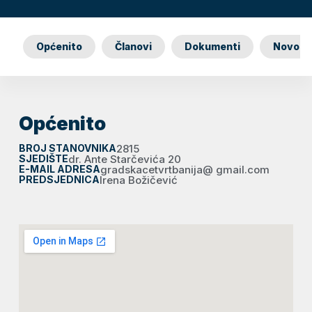
Općenito
Članovi
Dokumenti
Novost
Općenito
BROJ STANOVNIKA
2815
SJEDIŠTE
dr. Ante Starčevića 20
E-MAIL ADRESA
gradskacetvrtbanija@ gmail.com
PREDSJEDNICA
Irena Božičević