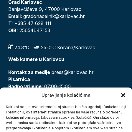
Grad Karlovac
Banjavčićeva 9, 47000 Karlovac
Email:
gradonacelnik@karlovac.hr
T:
+385 47 628 111
OIB:
25654647153
24.3°C
25.0°C Korana/Karlovac
Web kamere u Karlovcu
Kontakt za medije
press@karlovac.hr
Pisarnica
Radno vrijeme
: 07:00-15:00
Email:
pisarnica@karlovac.hr
Upravljanje kolačićima
T:
047 628 210, 047 628 137
Kako bi posjet ovoj internetskoj stranici bio što ugodniji, funkcionalniji
i praktičniji, ova internet stranica sprema na vaše računalo određenu
količinu informacija, takozvanih cookies (kolačići). Oni služe da bi
Zaštita osobnih podataka
web stranica radila optimalno i kako bi se poboljšalo vaše iskustvo
pregledavanja i korištenja. Posjetom i korištenjem ove web stranice
Pristup informacijama