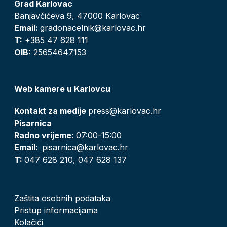
Grad Karlovac
Banjavčićeva 9, 47000 Karlovac
Email:
gradonacelnik@karlovac.hr
T:
+385 47 628 111
OIB:
25654647153
Web kamere u Karlovcu
Kontakt za medije
press@karlovac.hr
Pisarnica
Radno vrijeme
: 07:00-15:00
Email:
pisarnica@karlovac.hr
T:
047 628 210, 047 628 137
Zaštita osobnih podataka
Pristup informacijama
Kolačići