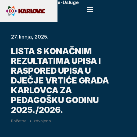
e-Usluge
27. lipnja, 2025.
LISTA S KONAČNIM
REZULTATIMA UPISA I
RASPORED UPISA U
DJEČJE VRTIĆE GRADA
KARLOVCA ZA
PEDAGOŠKU GODINU
2025./2026.
Početna
->
Izdvojeno