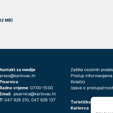
.02 MB)
Kontakt za medije
Zaštita osobnih podat
press@karlovac.hr
Pristup informacijama
Pisarnica
Kolačići
Radno vrijeme
: 07:00-15:00
Izjava o pristupačnost
Email:
pisarnica@karlovac.hr
T:
047 628 210, 047 628 137
Turistička zajednica
Karlovca