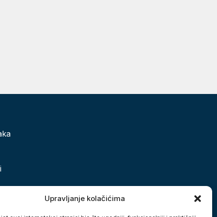
aka
i
 grada
Upravljanje kolačićima