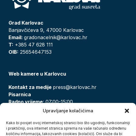
Grad Karlovac
Banjavčićeva 9, 47000 Karlovac
Email:
gradonacelnik@karlovac.hr
T:
+385 47 628 111
OIB:
25654647153
Web kamere u Karlovcu
Kontakt za medije
press@karlovac.hr
Pisarnica
Radno vrijeme
: 07:00-15:00
Email:
pisarnica@karlovac.hr
Upravljanje kolačićima
T:
047 628 210, 047 628 137
Kako bi posjet ovoj internetskoj stranici bio što ugodniji, funkcionalniji
i praktičniji, ova internet stranica sprema na vaše računalo određenu
količinu informacija, takozvanih cookies (kolačići). Oni služe da bi