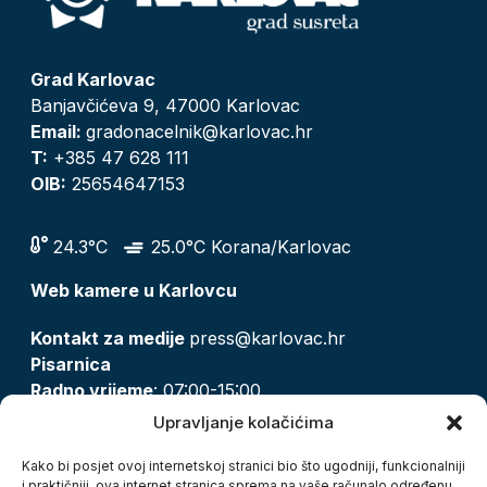
Grad Karlovac
Banjavčićeva 9, 47000 Karlovac
Email:
gradonacelnik@karlovac.hr
T:
+385 47 628 111
OIB:
25654647153
24.3°C
25.0°C Korana/Karlovac
Web kamere u Karlovcu
Kontakt za medije
press@karlovac.hr
Pisarnica
Radno vrijeme
: 07:00-15:00
Email:
pisarnica@karlovac.hr
Upravljanje kolačićima
T:
047 628 210, 047 628 137
Kako bi posjet ovoj internetskoj stranici bio što ugodniji, funkcionalniji
i praktičniji, ova internet stranica sprema na vaše računalo određenu