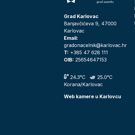
Grad Karlovac
Banjavčićeva 9, 47000
Karlovac
Email:
gradonacelnik@karlovac.hr
T:
+385 47 628 111
OIB:
25654647153
24.3°C
25.0°C
Korana/Karlovac
Web kamere u Karlovcu