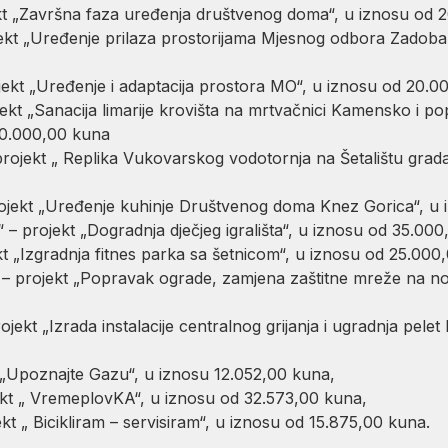
ekt „Završna faza uređenja društvenog doma“, u iznosu od 
ekt „Uređenje prilaza prostorijama Mjesnog odbora Zadobar
jekt „Uređenje i adaptacija prostora MO“, u iznosu od 20.0
kt „Sanacija limarije krovišta na mrtvačnici Kamensko i p
0.000,00 kuna
projekt „ Replika Vukovarskog vodotornja na Šetalištu grad
rojekt „Uređenje kuhinje Društvenog doma Knez Gorica“, u 
– projekt „Dogradnja dječjeg igrališta“, u iznosu od 35.000
t „Izgradnja fitnes parka sa šetnicom“, u iznosu od 25.000
 – projekt „Popravak ograde, zamjena zaštitne mreže na n
jekt „Izrada instalacije centralnog grijanja i ugradnja pele
 „Upoznajte Gazu“, u iznosu 12.052,00 kuna,
ekt „ VremeplovKA“, u iznosu od 32.573,00 kuna,
ekt „ Bicikliram – servisiram“, u iznosu od 15.875,00 kuna.