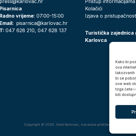
press@karlovac.hr
Pristup informacijama
Pisarnica
Kolačići
Radno vrijeme
: 07:00-15:00
Izjava o pristupačnost
Email:
pisarnica@karlovac.hr
T:
047 628 210, 047 628 137
Turistička zajednica
Karlovca
Kako bi posj
ova interne
takozvanih 
bi se pobol
ove web str
toga ćete i
biti dostup
Pr
Copyright © 2026. Grad Karlovac, sva prava pridržana