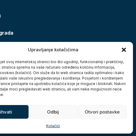
i
 grada
Upravljanje kolačićima
et ovoj internetskoj stranici bio što ugodniji, funkcionalniji i praktičniji,
t stranica sprema na vaše računalo određenu količinu informacija,
cookies (kolačići). Oni služe da bi web stranica radila optimalno i kako
jšalo vaše iskustvo pregledavanja i korištenja. Posjetom i korištenjem
anice pristajete na upotrebu kolačića koje je moguće i blokirati. Nakon
 dalje moći pregledavati web stranicu, ali vam neke mogućnosti neće
ne.
ihvati
Odbij
Otvori postavke
Kolačići