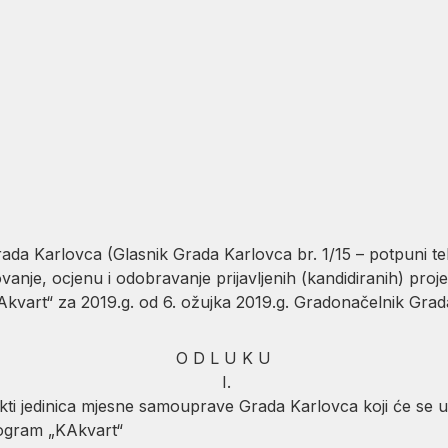
19.
da Karlovca (Glasnik Grada Karlovca br. 1/15 – potpuni tekst
anje, ocjenu i odobravanje prijavljenih (kandidiranih) proje
art“ za 2019.g. od 6. ožujka 2019.g. Gradonačelnik Grada
O D L U K U
I.
kti jedinica mjesne samouprave Grada Karlovca koji će se u 2
ogram „KAkvart“