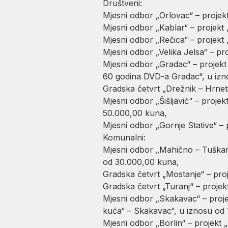
Društveni:
Mjesni odbor „Orlovac“ – proje
Mjesni odbor „Kablar“ – projekt 
Mjesni odbor „Rečica“ – projekt 
Mjesni odbor „Velika Jelsa“ – p
Mjesni odbor „Gradac“ – projekt 
60 godina DVD-a Gradac“, u izn
Gradska četvrt „Drežnik – Hrnet
Mjesni odbor „Šišljavić“ – proje
50.000,00 kuna,
Mjesni odbor „Gornje Stative“ – 
Komunalni:
Mjesni odbor „Mahično – Tuškani
od 30.000,00 kuna,
Gradska četvrt „Mostanje“ – proj
Gradska četvrt „Turanj“ – projekt
Mjesni odbor „Skakavac“ – proj
kuća“ – Skakavac“, u iznosu od
Mjesni odbor „Borlin“ – projekt 