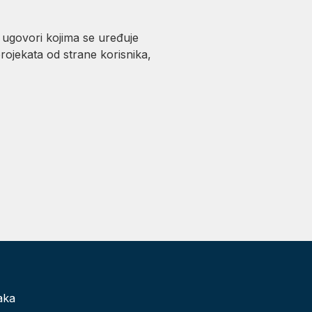
i ugovori kojima se uređuje
ojekata od strane korisnika,
aka