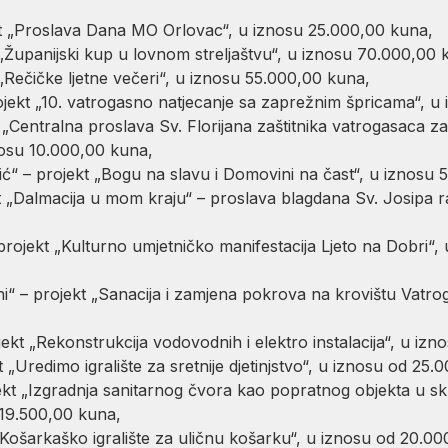
kt „Proslava Dana MO Orlovac“, u iznosu 25.000,00 kuna,
„Županijski kup u lovnom streljaštvu“, u iznosu 70.000,00 
„Rečičke ljetne večeri“, u iznosu 55.000,00 kuna,
rojekt „10. vatrogasno natjecanje sa zaprežnim špricama“, 
„Centralna proslava Sv. Florijana zaštitnika vatrogasaca za
osu 10.000,00 kuna,
ić“ – projekt „Bogu na slavu i Domovini na čast“, u iznosu
kt „Dalmacija u mom kraju“ – proslava blagdana Sv. Josipa ra
projekt „Kulturno umjetničko manifestacija Ljeto na Dobri“
“ – projekt „Sanacija i zamjena pokrova na krovištu Vatro
ekt „Rekonstrukcija vodovodnih i elektro instalacija“, u iz
 „Uredimo igralište za sretnije djetinjstvo“, u iznosu od 25.
ekt „Izgradnja sanitarnog čvora kao popratnog objekta u s
 19.500,00 kuna,
„Košarkaško igralište za uličnu košarku“, u iznosu od 20.0