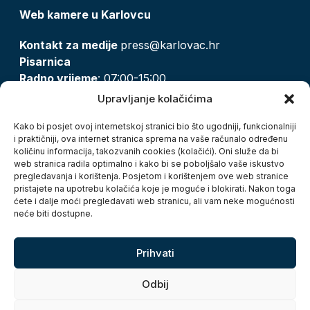
Web kamere u Karlovcu
Kontakt za medije
press@karlovac.hr
Pisarnica
Radno vrijeme
: 07:00-15:00
Email:
pisarnica@karlovac.hr
Upravljanje kolačićima
T:
047 628 210, 047 628 137
Kako bi posjet ovoj internetskoj stranici bio što ugodniji, funkcionalniji
i praktičniji, ova internet stranica sprema na vaše računalo određenu
količinu informacija, takozvanih cookies (kolačići). Oni služe da bi
Zaštita osobnih podataka
web stranica radila optimalno i kako bi se poboljšalo vaše iskustvo
pregledavanja i korištenja. Posjetom i korištenjem ove web stranice
Pristup informacijama
pristajete na upotrebu kolačića koje je moguće i blokirati. Nakon toga
Kolačići
ćete i dalje moći pregledavati web stranicu, ali vam neke mogućnosti
Izjava o pristupačnosti
neće biti dostupne.
Turistička zajednica grada Karlovca
Prihvati
Odbij