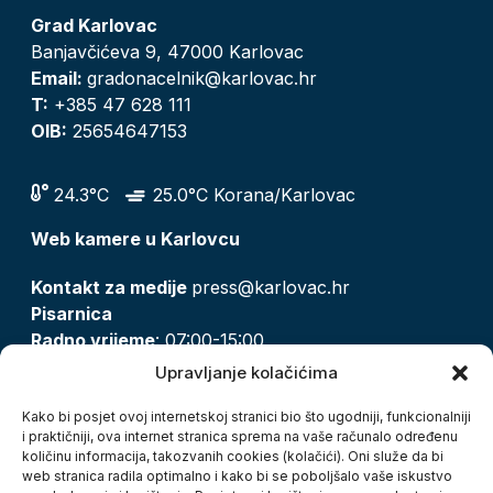
Grad Karlovac
Banjavčićeva 9, 47000 Karlovac
Email:
gradonacelnik@karlovac.hr
T:
+385 47 628 111
OIB:
25654647153
24.3°C
25.0°C Korana/Karlovac
Web kamere u Karlovcu
Kontakt za medije
press@karlovac.hr
Pisarnica
Radno vrijeme
: 07:00-15:00
Email:
pisarnica@karlovac.hr
Upravljanje kolačićima
T:
047 628 210, 047 628 137
Kako bi posjet ovoj internetskoj stranici bio što ugodniji, funkcionalniji
i praktičniji, ova internet stranica sprema na vaše računalo određenu
količinu informacija, takozvanih cookies (kolačići). Oni služe da bi
Zaštita osobnih podataka
web stranica radila optimalno i kako bi se poboljšalo vaše iskustvo