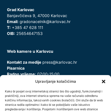
Grad Karlovac
Banjavčićeva 9, 47000 Karlovac
Email:
gradonacelnik@karlovac.hr
T:
+385 47 628 111
OIB:
25654647153
Web kamere u Karlovcu
Kontakt za medije
press@karlovac.hr
Pisarnica
Radno vrijeme
: 07:00-15:00
Email:
pisarnica@karlovac.hr
Upravljanje kolačićima
T:
047 628 210, 047 628 137
Kako bi posjet ovoj internetskoj stranici bio što ugodniji, funkcionalniji i
praktičniji, ova internet stranica sprema na vaše računalo određenu
količinu informacija, takozvanih cookies (kolačići). Oni služe da bi web
Zaštita osobnih podataka
stranica radila optimalno i kako bi se poboljšalo vaše iskustvo
pregledavanja i korištenja. Posjetom i korištenjem ove web stranice
Pristup informacijama