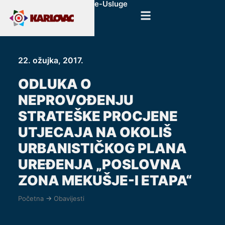
e-Usluge
22. ožujka, 2017.
ODLUKA O
NEPROVOĐENJU
STRATEŠKE PROCJENE
UTJECAJA NA OKOLIŠ
URBANISTIČKOG PLANA
UREĐENJA „POSLOVNA
ZONA MEKUŠJE-I ETAPA“
Početna
->
Obavijesti