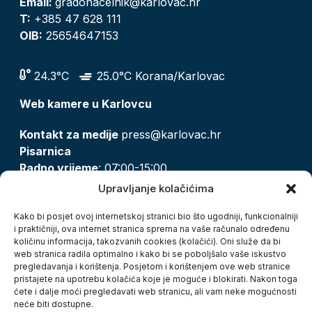
Email:
gradonacelnik@karlovac.hr
T:
+385 47 628 111
OIB:
25654647153
24.3°C
25.0°C Korana/Karlovac
Web kamere u Karlovcu
Kontakt za medije
press@karlovac.hr
Pisarnica
Radno vrijeme
: 07:00-15:00
Email:
pisarnica@karlovac.hr
Upravljanje kolačićima
T:
047 628 210, 047 628 137
Kako bi posjet ovoj internetskoj stranici bio što ugodniji, funkcionalniji
i praktičniji, ova internet stranica sprema na vaše računalo određenu
količinu informacija, takozvanih cookies (kolačići). Oni služe da bi
Zaštita osobnih podataka
web stranica radila optimalno i kako bi se poboljšalo vaše iskustvo
pregledavanja i korištenja. Posjetom i korištenjem ove web stranice
Pristup informacijama
pristajete na upotrebu kolačića koje je moguće i blokirati. Nakon toga
Kolačići
ćete i dalje moći pregledavati web stranicu, ali vam neke mogućnosti
Izjava o pristupačnosti
neće biti dostupne.