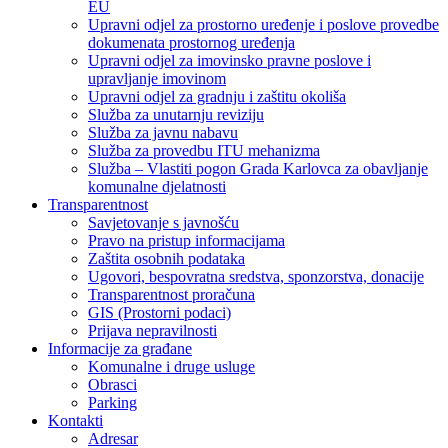
EU
Upravni odjel za prostorno uređenje i poslove provedbe
dokumenata prostornog uređenja
Upravni odjel za imovinsko pravne poslove i
upravljanje imovinom
Upravni odjel za gradnju i zaštitu okoliša
Služba za unutarnju reviziju
Služba za javnu nabavu
Služba za provedbu ITU mehanizma
Služba – Vlastiti pogon Grada Karlovca za obavljanje
komunalne djelatnosti
Transparentnost
Savjetovanje s javnošću
Pravo na pristup informacijama
Zaštita osobnih podataka
Ugovori, bespovratna sredstva, sponzorstva, donacije
Transparentnost proračuna
GIS (Prostorni podaci)
Prijava nepravilnosti
Informacije za građane
Komunalne i druge usluge
Obrasci
Parking
Kontakti
Adresar