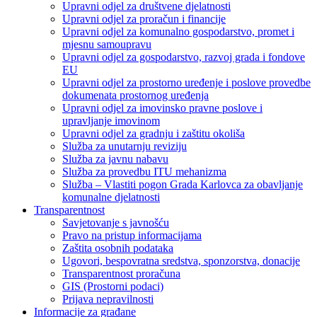
Upravni odjel za društvene djelatnosti
Upravni odjel za proračun i financije
Upravni odjel za komunalno gospodarstvo, promet i
mjesnu samoupravu
Upravni odjel za gospodarstvo, razvoj grada i fondove
EU
Upravni odjel za prostorno uređenje i poslove provedbe
dokumenata prostornog uređenja
Upravni odjel za imovinsko pravne poslove i
upravljanje imovinom
Upravni odjel za gradnju i zaštitu okoliša
Služba za unutarnju reviziju
Služba za javnu nabavu
Služba za provedbu ITU mehanizma
Služba – Vlastiti pogon Grada Karlovca za obavljanje
komunalne djelatnosti
Transparentnost
Savjetovanje s javnošću
Pravo na pristup informacijama
Zaštita osobnih podataka
Ugovori, bespovratna sredstva, sponzorstva, donacije
Transparentnost proračuna
GIS (Prostorni podaci)
Prijava nepravilnosti
Informacije za građane