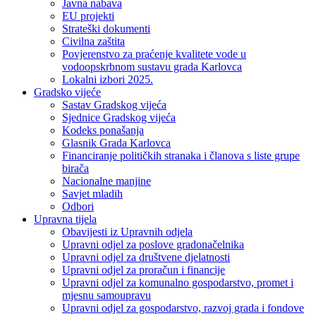
Javna nabava
EU projekti
Strateški dokumenti
Civilna zaštita
Povjerenstvo za praćenje kvalitete vode u
vodoopskrbnom sustavu grada Karlovca
Lokalni izbori 2025.
Gradsko vijeće
Sastav Gradskog vijeća
Sjednice Gradskog vijeća
Kodeks ponašanja
Glasnik Grada Karlovca
Financiranje političkih stranaka i članova s liste grupe
birača
Nacionalne manjine
Savjet mladih
Odbori
Upravna tijela
Obavijesti iz Upravnih odjela
Upravni odjel za poslove gradonačelnika
Upravni odjel za društvene djelatnosti
Upravni odjel za proračun i financije
Upravni odjel za komunalno gospodarstvo, promet i
mjesnu samoupravu
Upravni odjel za gospodarstvo, razvoj grada i fondove