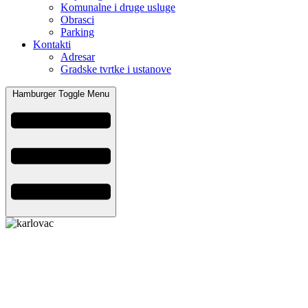
Komunalne i druge usluge
Obrasci
Parking
Kontakti
Adresar
Gradske tvrtke i ustanove
Hamburger Toggle Menu
Grad Karlovac
Banjavčićeva 9, 47000 Karlovac
Email:
gradonacelnik@karlovac.hr
T:
+385 47 628 111
OIB:
25654647153