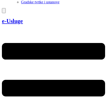
Gradske tvrtke i ustanove
e-Usluge