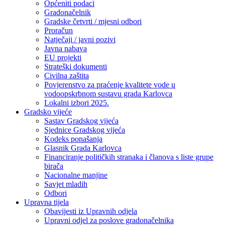
Općeniti podaci
Gradonačelnik
Gradske četvrti / mjesni odbori
Proračun
Natječaji / javni pozivi
Javna nabava
EU projekti
Strateški dokumenti
Civilna zaštita
Povjerenstvo za praćenje kvalitete vode u
vodoopskrbnom sustavu grada Karlovca
Lokalni izbori 2025.
Gradsko vijeće
Sastav Gradskog vijeća
Sjednice Gradskog vijeća
Kodeks ponašanja
Glasnik Grada Karlovca
Financiranje političkih stranaka i članova s liste grupe
birača
Nacionalne manjine
Savjet mladih
Odbori
Upravna tijela
Obavijesti iz Upravnih odjela
Upravni odjel za poslove gradonačelnika