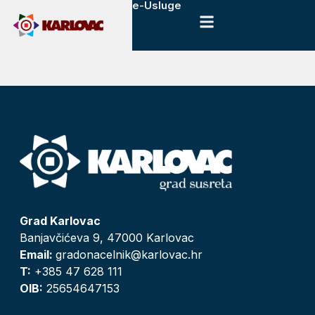
e-Usluge
Grad Karlovac
Banjavčićeva 9, 47000 Karlovac
Email:
gradonacelnik@karlovac.hr
T:
+385 47 628 111
OIB:
25654647153