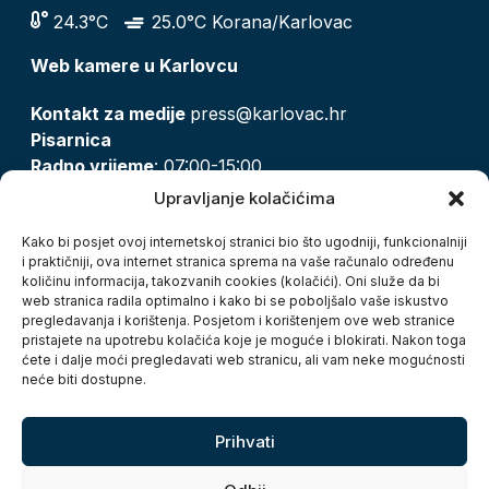
24.3°C
25.0°C Korana/Karlovac
Web kamere u Karlovcu
Kontakt za medije
press@karlovac.hr
Pisarnica
Radno vrijeme
: 07:00-15:00
Email:
pisarnica@karlovac.hr
Upravljanje kolačićima
T:
047 628 210, 047 628 137
Kako bi posjet ovoj internetskoj stranici bio što ugodniji, funkcionalniji
i praktičniji, ova internet stranica sprema na vaše računalo određenu
količinu informacija, takozvanih cookies (kolačići). Oni služe da bi
Zaštita osobnih podataka
web stranica radila optimalno i kako bi se poboljšalo vaše iskustvo
pregledavanja i korištenja. Posjetom i korištenjem ove web stranice
Pristup informacijama
pristajete na upotrebu kolačića koje je moguće i blokirati. Nakon toga
Kolačići
ćete i dalje moći pregledavati web stranicu, ali vam neke mogućnosti
Izjava o pristupačnosti
neće biti dostupne.
Turistička zajednica grada Karlovca
Prihvati