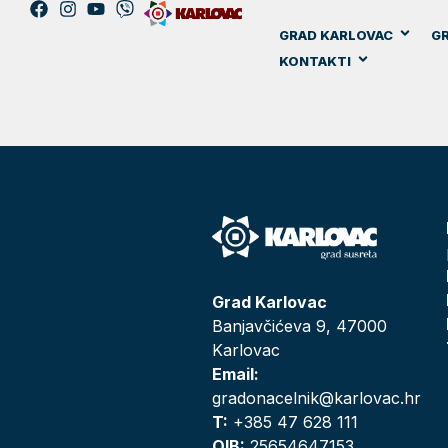
GRAD KARLOVAC
GR
KONTAKTI
Grad Karlovac
Banjavčićeva 9, 47000
Karlovac
Email:
gradonacelnik@karlovac.hr
T:
+385 47 628 111
OIB:
25654647153