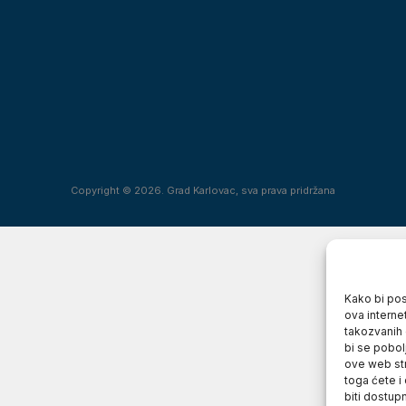
Copyright © 2026. Grad Karlovac, sva prava pridržana
Kako bi posj
ova interne
takozvanih 
bi se pobol
ove web str
toga ćete i
biti dostup