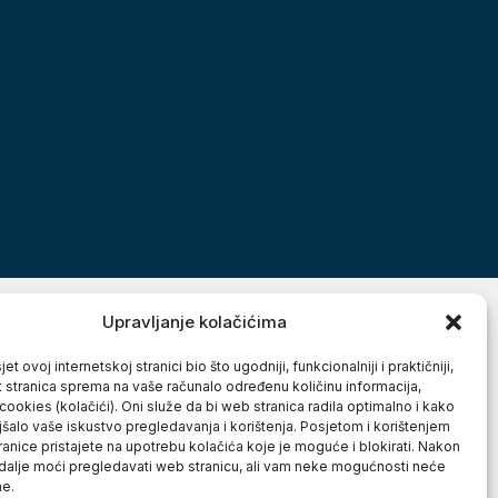
Upravljanje kolačićima
et ovoj internetskoj stranici bio što ugodniji, funkcionalniji i praktičniji,
t stranica sprema na vaše računalo određenu količinu informacija,
cookies (kolačići). Oni služe da bi web stranica radila optimalno i kako
jšalo vaše iskustvo pregledavanja i korištenja. Posjetom i korištenjem
anice pristajete na upotrebu kolačića koje je moguće i blokirati. Nakon
 dalje moći pregledavati web stranicu, ali vam neke mogućnosti neće
ne.