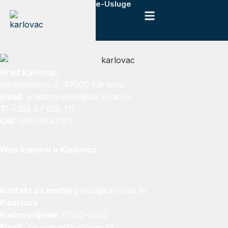
e-Usluge
Grad Karlovac
Banjavčićeva 9, 47000 Karlovac
Email:
gradonacelnik@karlovac.hr
T:
+385 47 628 111
OIB:
25654647153
Web kamere u Karlovcu
Kontakt za medije
press@karlovac.hr
Pisarnica
Radno vrijeme
: 07:00-15:00
Email:
pisarnica@karlovac.hr