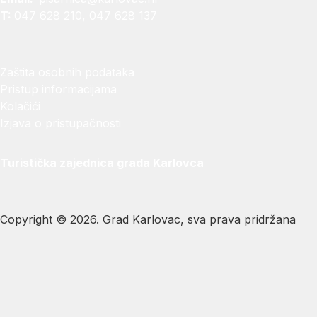
T:
047 628 210, 047 628 137
Zaštita osobnih podataka
Pristup informacijama
Kolačići
Izjava o pristupačnosti
Turistička zajednica grada Karlovca
Copyright © 2026. Grad Karlovac, sva prava pridržana