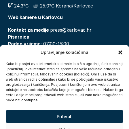
24.3°C
25.0°C Korana/Karlovac
Web kamere u Karlovcu
Kontakt za medije
press@karlovac.hr
Pisarnica
Radno vrijeme
: 07:00-15:00
Email:
pisarnica@karlovac.hr
Upravljanje kolačićima
T:
047 628 210, 047 628 137
Kako bi posjet ovoj internetskoj stranici bio što ugodniji, funkcionalniji
i praktičniji, ova internet stranica sprema na vaše računalo određenu
količinu informacija, takozvanih cookies (kolačići). Oni služe da bi
Zaštita osobnih podataka
web stranica radila optimalno i kako bi se poboljšalo vaše iskustvo
pregledavanja i korištenja. Posjetom i korištenjem ove web stranice
Pristup informacijama
pristajete na upotrebu kolačića koje je moguće i blokirati. Nakon toga
Kolačići
ćete i dalje moći pregledavati web stranicu, ali vam neke mogućnosti
Izjava o pristupačnosti
neće biti dostupne.
Turistička zajednica grada Karlovca
Prihvati