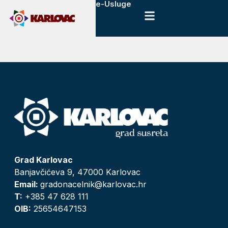
e-Usluge
Grad Karlovac
Banjavčićeva 9, 47000 Karlovac
Email:
gradonacelnik@karlovac.hr
T:
+385 47 628 111
OIB:
25654647153